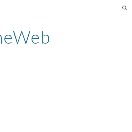
ion
oneWeb